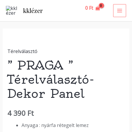
Skip
MAI
0
Ft
kklézer
to
ME
content
"
PRAGA
Térelválasztó
"
Térelválasztó-
” PRAGA ”
Dekor
Térelválasztó-
Panel
mennyiség
Dekor Panel
4 390
Ft
Anyaga : nyárfa rétegelt lemez