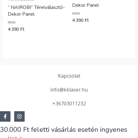
Dekor Panel
” NAIROBI” Térelválasztó-
Dekor Panel
4 390
Ft
Értékelés:
0
/
4 390
Ft
Értékelés:
5
0
/
5
Kapcsolat
info@kklaser.hu
+36703011232
30.000 Ft feletti vásárlás esetén ingyenes