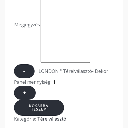
Megjegyzés
-
" LONDON " Térelválasztó- Dekor
Panel mennyiség
+
KOSÁRBA
TESZEM
Kategória:
Térelválasztó