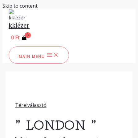
Skip to content
kklézer
0
Ft
MAIN MENU
Térelválasztó
” LONDON ”