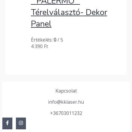
” PALERMO ”
Térelválasztó- Dekor
Panel
Értékelés:
0
/ 5
4 390
Ft
Kapcsolat
info@kklaser.hu
+36703011232