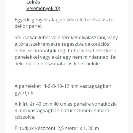
Leírás
Vélemények (0)
Egyedi igények alapján készülő térelválasztó
dekor panel.
Stílusosan lehet vele tereket elválasztani, vagy
ajtóra ,szekrényekre ragasztva dekorációs
elem. Feldobhatjuk régi bútorainkat ezekkel a
panelekkel vagy akár egy nem mindennapi fali
dekoráció / előszobafal is lehet belőle.
A paneleket 4-6-8-10-12 mm vastagságban
gyártjuk.
A kiírt ár 40 cm x 40 cm es panelre vonatkozik.
4 mm vastagságban natúr színben, simára
csiszolva.
El tudjuk készíteni 2,5 méter x 1, 30 m