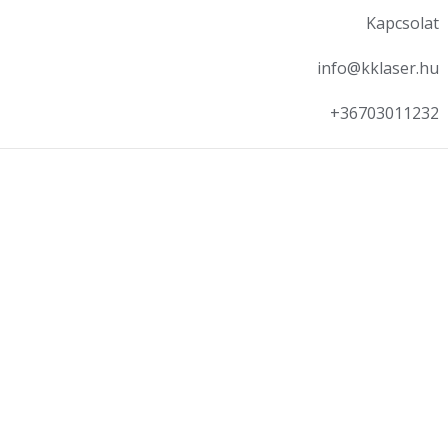
Kapcsolat
info@kklaser.hu
+36703011232