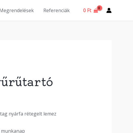
0
Ft
 Megrendelések
Referenciák
rtó
űrűtartó
tag nyárfa rétegelt lemez
3-5 munkanap