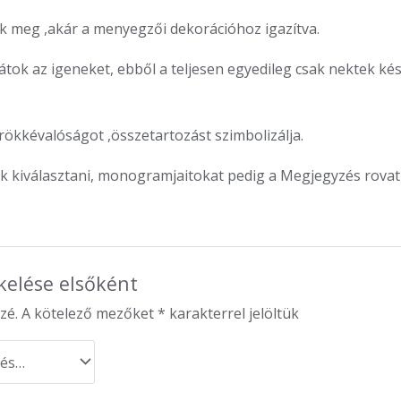
ok meg ,akár a menyegzői dekorációhoz igazítva.
tok az igeneket, ebből a teljesen egyedileg csak nektek ké
örökkévalóságot ,összetartozást szimbolizálja.
k kiválasztani, monogramjaitokat pedig a Megjegyzés rovatb
kelése elsőként
zé.
A kötelező mezőket
*
karakterrel jelöltük