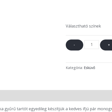
Választható színek
-
+
Kategória:
Esküvő
ka gyűrű tartót egyedileg készítjük a kedves ifjú pár monogr