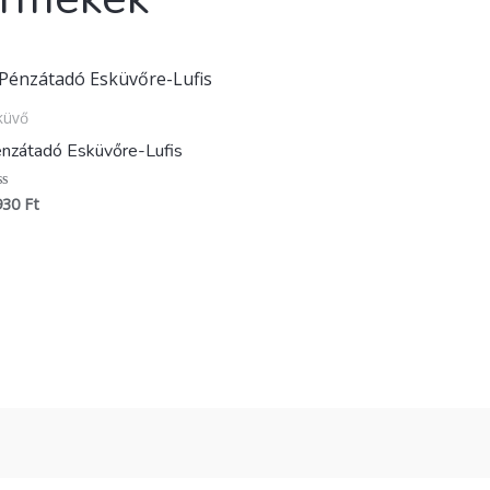
küvő
nzátadó Esküvőre-Lufis
930
Ft
ékelés: