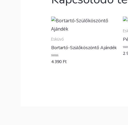
Es
Pé
Esküvő
Bortartó-Szülőköszöntő Ajándék
2 
Ért
0
/
4 390
Ft
Értékelés:
5
0
/
5