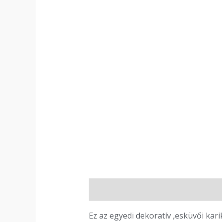
Leírás
Vélemények (0)
Ez az egyedi dekoratív ,esküvői kari