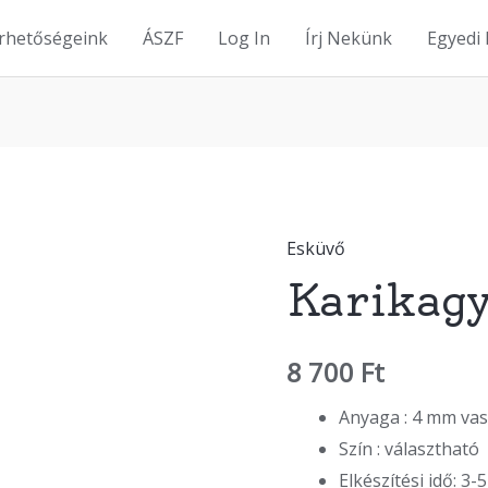
érhetőségeink
ÁSZF
Log In
Írj Nekünk
Egyedi
Esküvő
Karikagyűrűta
Karikagy
mennyiség
8 700
Ft
Anyaga : 4 mm vas
Szín : választható
Elkészítési idő: 