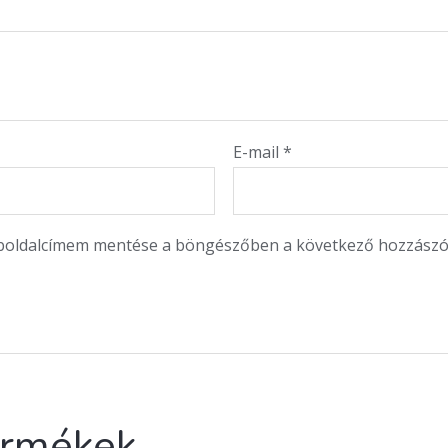
E-mail
*
eboldalcímem mentése a böngészőben a következő hozzász
ermékek