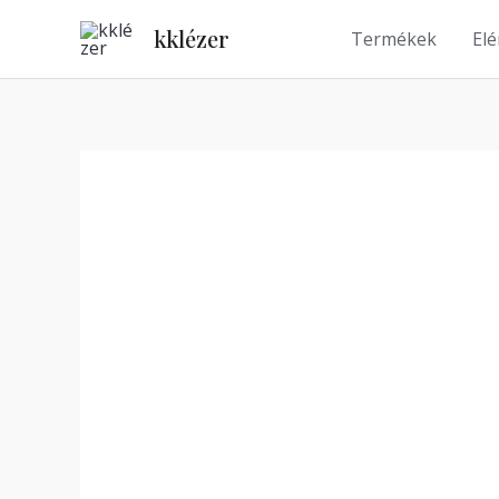
Skip
kklézer
Termékek
El
to
content