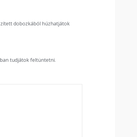
szített dobozkából húzhatjátok
an tudjátok feltüntetni.