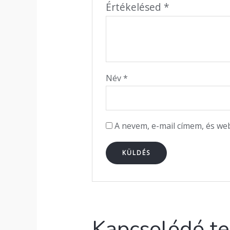
Értékelésed
*
Név
*
A nevem, e-mail címem, és w
Kapcsolódó t