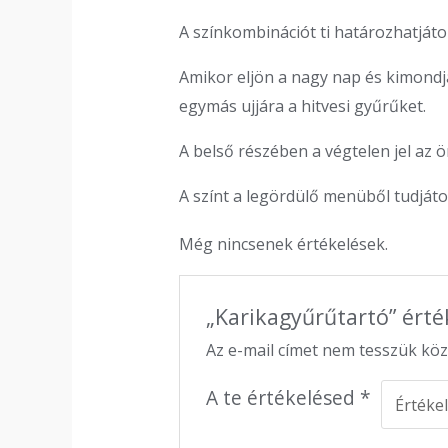
A színkombinációt ti határozhatját
Amikor eljön a nagy nap és kimondjá
egymás ujjára a hitvesi gyűrűket.
A belső részében a végtelen jel az 
A színt a legördülő menüből tudjáto
Még nincsenek értékelések.
„Karikagyűrűtartó” érté
Az e-mail címet nem tesszük köz
A te értékelésed
*