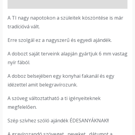
Vélemények (0)
A TI nagy napotokon a szüleitek köszöntése is már
tradícióvá vált.
Erre szolgál ez a nagyszerű és egyedi ajándék.
A dobozt saját terveink alapján gyártjuk 6 mm vastag
nyír fából.
A doboz belsejében egy konyhai fakanál és egy
idézettel amit belegravírozunk.
A szöveg változtatható a ti igényeiteknek
megfelelően.
Szép szívhez szóló ajándék ÉDESANYÁKNAK!!
A gravírozandó szöveget , neveket , dátumot a