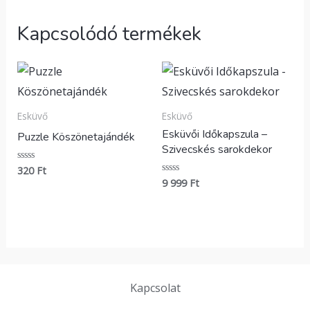
Kapcsolódó termékek
Esküvő
Esküvő
Esküvői Időkapszula –
Puzzle Köszönetajándék
Szivecskés sarokdekor
320
Ft
Értékelés:
0
9 999
Ft
Értékelés:
/
0
5
/
5
Kapcsolat