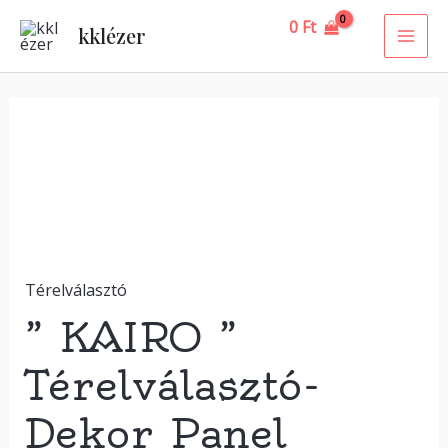
Skip
MAI
0
Ft
kklézer
to
ME
content
"
KAIRO
"
Térelválasztó-
Dekor
Panel
Térelválasztó
mennyiség
” KAIRO ”
Térelválasztó-
Dekor Panel