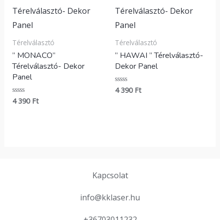
Térelválasztó
Térelválasztó
” MONACO”
” HAWAI ” Térelválasztó-
Térelválasztó- Dekor
Dekor Panel
Panel
4 390
Ft
Értékelés:
0
4 390
Ft
Értékelés:
/
0
5
/
5
Kapcsolat
info@kklaser.hu
+36703011232