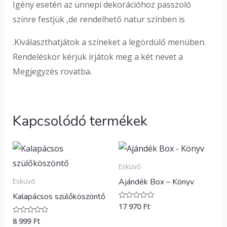
Igény esetén az ünnepi dekorációhoz passzoló
színre festjük ,de rendelhető natur színben is
.Kiválaszthatjátok a színeket a legördülő menüben.
Rendeléskor kérjük írjátok meg a két nevet a
Megjegyzés rovatba.
Kapcsolódó termékek
Esküvő
Ajándék Box – Könyv
Esküvő
Kalapácsos szülőköszöntő
17 970
Ft
Értékelés:
0
/
8 999
Ft
Értékelés:
5
0