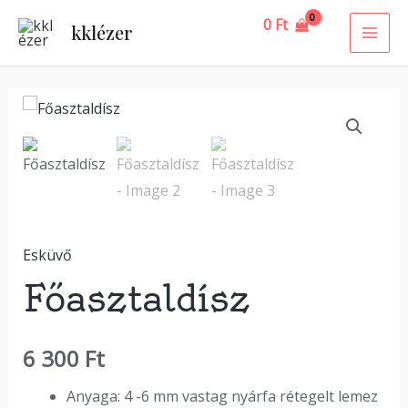
Skip
MAI
0
Ft
kklézer
to
ME
content
Főasztaldísz
mennyiség
Esküvő
Főasztaldísz
6 300
Ft
Anyaga: 4 -6 mm vastag nyárfa rétegelt lemez