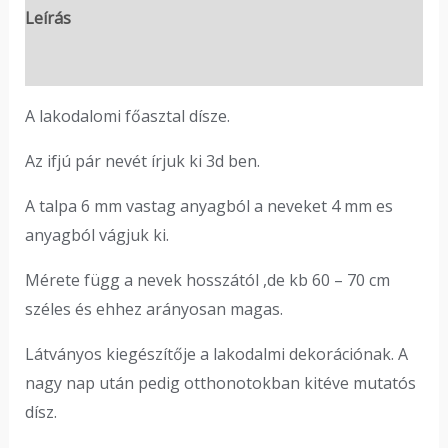
Leírás
Vélemények (0)
A lakodalomi főasztal dísze.
Az ifjú pár nevét írjuk ki 3d ben.
A talpa 6 mm vastag anyagból a neveket 4 mm es
anyagból vágjuk ki.
Mérete függ a nevek hosszától ,de kb 60 – 70 cm
széles és ehhez arányosan magas.
Látványos kiegészítője a lakodalmi dekorációnak. A
nagy nap után pedig otthonotokban kitéve mutatós
dísz.