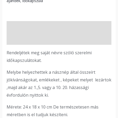
ajándék
,
időkapszula
Leírás
Vélemények (0)
Rendeljétek meg saját névre szóló szerelmi
időkapszulátokat.
Melybe helyezhettek a násznép által összeírt
jókívánságokat, emlékeket , képeket melyet lezártok
,majd akár az 1.,5. vagy a 10. 20. házassági
évfordulón nyittok ki.
Mérete: 24 x 18 x 10 cm De természetesen más
méretben is el tudjuk készíteni.