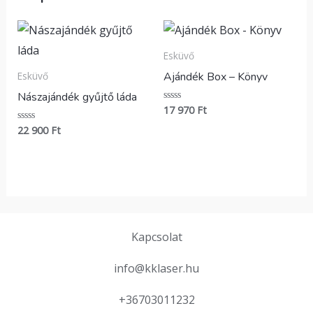
Esküvő
Ajándék Box – Könyv
Esküvő
Nászajándék gyűjtő láda
17 970
Ft
Értékelés:
0
/
22 900
Ft
Értékelés:
5
0
/
5
Kapcsolat
info@kklaser.hu
+36703011232