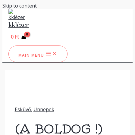
Skip to content
kklézer
0
Ft
MAIN MENU
Esküvő
,
Ünnepek
(A BOLDOG !)