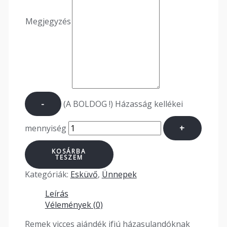
Megjegyzés
-
(A BOLDOG !) Házasság kellékei
mennyiség
+
KOSÁRBA
TESZEM
Kategóriák:
Esküvő
,
Ünnepek
Leírás
Vélemények (0)
Remek vicces ajándék ifjú házasulandóknak