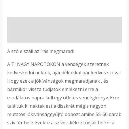
Leírás
Vélemények (0)
A szó elszáll az írás megmarad!
A TI NAGY NAPOTOKON a vendégek szeretnek
kedveskedni nektek, ajándékokkal pár kedves szóval.
Hogy ezek a jókívánságok megmaradjanak , és
bármikor vissza tudjatok emlékezni erre a
csodálatos napra kell egy ötletes vendégkönyv. Erre
találtuk ki nektek ezt a diszkrét mégis nagyon
mutatós jókívánsággyűjtő dobozt amibe 55-60 darab
szív fér bele. Ezekre a szívecskékre tudják felírni a