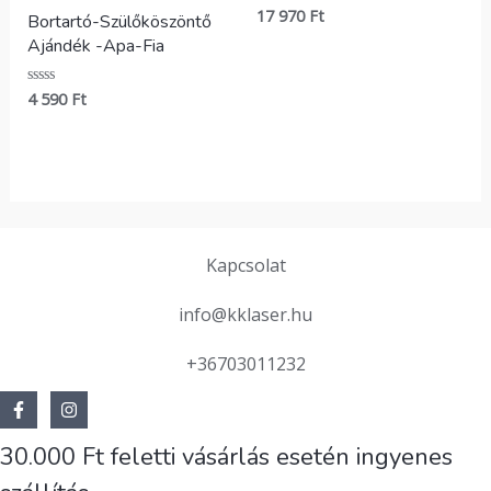
17 970
Ft
Értékelés:
Bortartó-Szülőköszöntő
0
/
Ajándék -Apa-Fia
5
4 590
Ft
Értékelés:
0
/
5
Kapcsolat
info@kklaser.hu
+36703011232
30.000 Ft feletti vásárlás esetén ingyenes