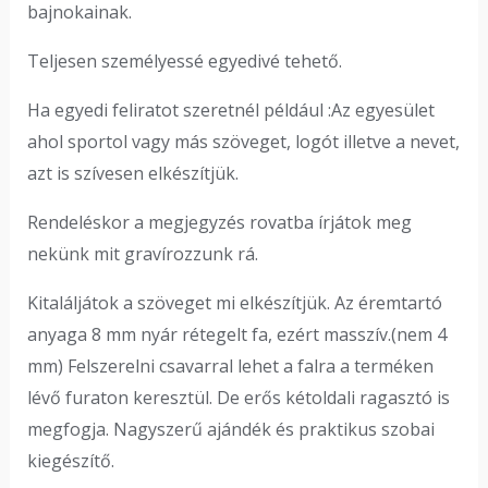
bajnokainak.
Teljesen személyessé egyedivé tehető.
Ha egyedi feliratot szeretnél például :Az egyesület
ahol sportol vagy más szöveget, logót illetve a nevet,
azt is szívesen elkészítjük.
Rendeléskor a megjegyzés rovatba írjátok meg
nekünk mit gravírozzunk rá.
Kitaláljátok a szöveget mi elkészítjük. Az éremtartó
anyaga 8 mm nyár rétegelt fa, ezért masszív.(nem 4
mm) Felszerelni csavarral lehet a falra a terméken
lévő furaton keresztül. De erős kétoldali ragasztó is
megfogja. Nagyszerű ajándék és praktikus szobai
kiegészítő.