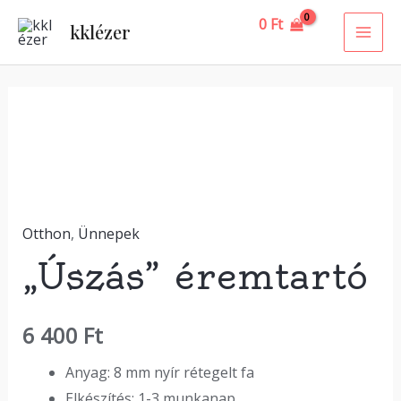
Skip
MAI
0
Ft
kklézer
to
ME
content
"Úszás"
éremtartó
mennyiség
Otthon
,
Ünnepek
„Úszás” éremtartó
6 400
Ft
Anyag: 8 mm nyír rétegelt fa
Elkészítés: 1-3 munkanap