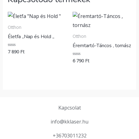
Otthon
Életfa „Nap és Hold „
Otthon
Éremtartó-Táncos , tornász
7 890
Ft
Értékelés:
0
/
6 790
Ft
Értékelés:
5
0
/
5
Kapcsolat
info@kklaser.hu
+36703011232