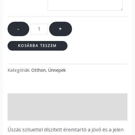
-
+
KOSÁRBA TESZEM
Kategóriák:
Otthon
,
Ünnepek
Leírás
Vélemények (0)
Úszás sziluettel díszített éremtartó a jövő és a jelen