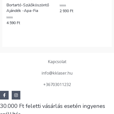
Bortartó-Szülőköszöntő
Ajándék -Apa-Fia
2 930
Ft
Értékelés:
0
/
5
4 590
Ft
Értékelés:
0
/
5
Kapcsolat
info@kklaser.hu
+36703011232
30.000 Ft feletti vásárlás esetén ingyenes