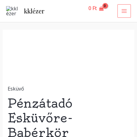
Skip
MAI
0
Ft
kklézer
to
ME
content
Pénzátadó
Esküvőre-
Babérkör
mennyiség
Esküvő
Pénzátadó
Esküvőre-
Babérkör