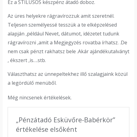
Ez a STÍLUSOS készpénz átadó doboz.
Az üres helyekre rágravírozzuk amit szeretnél.
Teljesen személyessé tesszük a te elképzelésed
alapján ,például Nevet, dátumot, idézetet tudunk
rágravírozni ,amit a Megjegyzés rovatba írhatsz. .De
nem csak pénzt rakhatsz bele .Akár ajándékutalványt
, ékszert ,is….stb.
Választhatsz az ünnepeltekhez illő szalagjaink közül
a legördülő menüből.
Még nincsenek értékelések.
„Pénzátadó Esküvőre-Babérkör”
értékelése elsőként