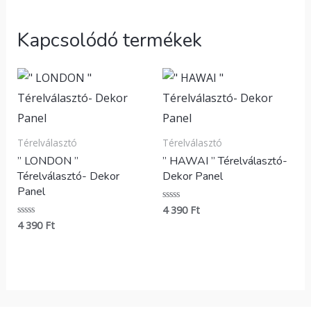
Kapcsolódó termékek
Térelválasztó
Térelválasztó
” LONDON ”
” HAWAI ” Térelválasztó-
Térelválasztó- Dekor
Dekor Panel
Panel
4 390
Ft
Értékelés:
0
4 390
Ft
Értékelés:
/
0
5
/
5