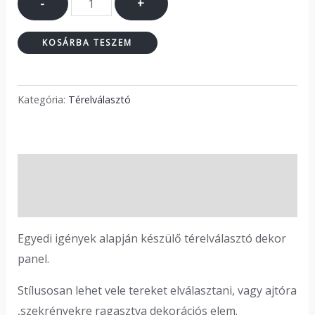
-
+
KOSÁRBA TESZEM
Kategória:
Térelválasztó
Leírás
Vélemények (0)
Egyedi igények alapján készülő térelválasztó dekor
panel.
Stílusosan lehet vele tereket elválasztani, vagy ajtóra
,szekrényekre ragasztva dekorációs elem.