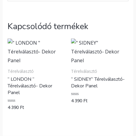
Kapcsolódó termékek
Térelválasztó
Térelválasztó
” LONDON ”
” SIDNEY” Térelválasztó-
Térelválasztó- Dekor
Dekor Panel
Panel
4 390
Ft
Értékelés:
0
4 390
Ft
Értékelés:
/
0
5
/
5