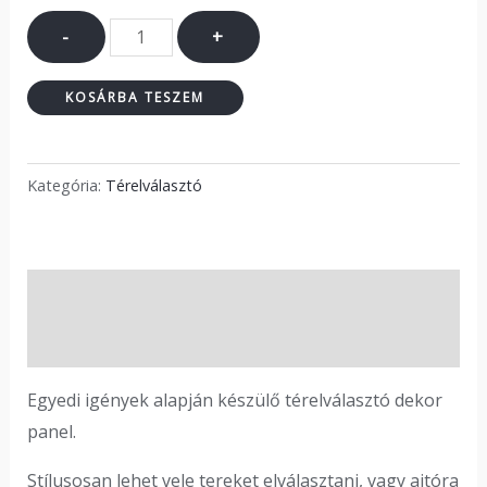
-
+
KOSÁRBA TESZEM
Kategória:
Térelválasztó
Leírás
Vélemények (0)
Egyedi igények alapján készülő térelválasztó dekor
panel.
Stílusosan lehet vele tereket elválasztani, vagy ajtóra