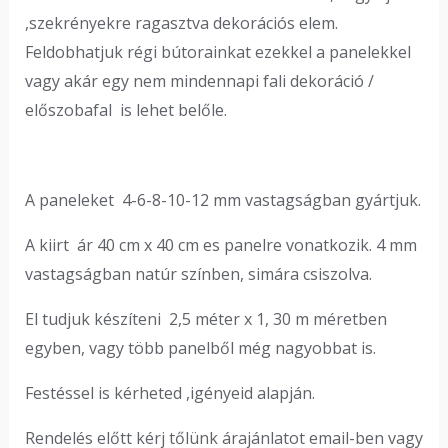
,szekrényekre ragasztva dekorációs elem.
Feldobhatjuk régi bútorainkat ezekkel a panelekkel
vagy akár egy nem mindennapi fali dekoráció /
előszobafal is lehet belőle.
A paneleket 4-6-8-10-12 mm vastagságban gyártjuk.
A kiirt ár 40 cm x 40 cm es panelre vonatkozik. 4 mm
vastagságban natúr színben, simára csiszolva.
El tudjuk készíteni 2,5 méter x 1, 30 m méretben
egyben, vagy több panelből még nagyobbat is.
Festéssel is kérheted ,igényeid alapján.
Rendelés előtt kérj tőlünk árajánlatot email-ben vagy