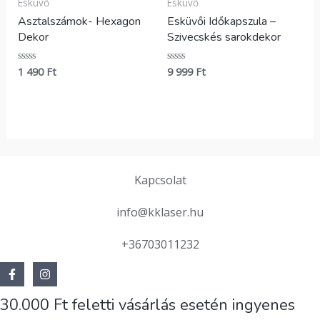
Esküvő
Esküvő
Asztalszámok- Hexagon
Esküvői Időkapszula –
Dekor
Szivecskés sarokdekor
1 490
Ft
9 999
Ft
Értékelés:
Értékelés:
0
0
/
/
5
5
Kapcsolat
info@kklaser.hu
+36703011232
30.000 Ft feletti vásárlás esetén ingyenes