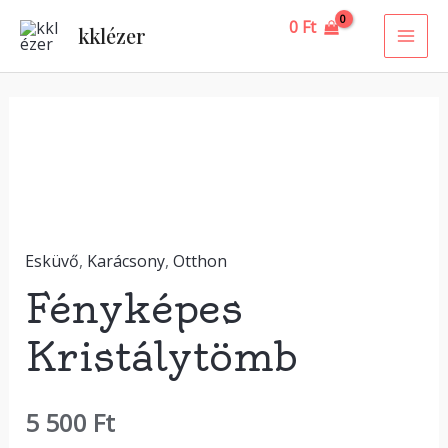
Skip
MAI
0
Ft
kklézer
to
ME
content
Fényképes
Kristálytömb
mennyiség
Esküvő
,
Karácsony
,
Otthon
Fényképes
Kristálytömb
5 500
Ft