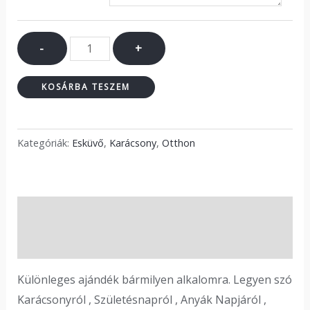
-
+
KOSÁRBA TESZEM
Kategóriák:
Esküvő
,
Karácsony
,
Otthon
Leírás
Vélemények (0)
Különleges ajándék bármilyen alkalomra. Legyen szó
Karácsonyról , Születésnapról , Anyák Napjáról ,