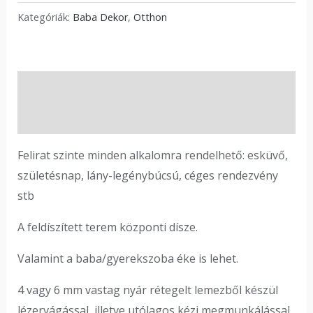
Kategóriák:
Baba Dekor
,
Otthon
Leírás
Vélemények (0)
Felirat szinte minden alkalomra rendelhető: esküvő,
születésnap, lány-legénybúcsú, céges rendezvény
stb
A feldíszített terem központi dísze.
Valamint a baba/gyerekszoba éke is lehet.
4 vagy 6 mm vastag nyár rétegelt lemezből készül
lézervágással, illetve utólagos kézi megmunkálással.