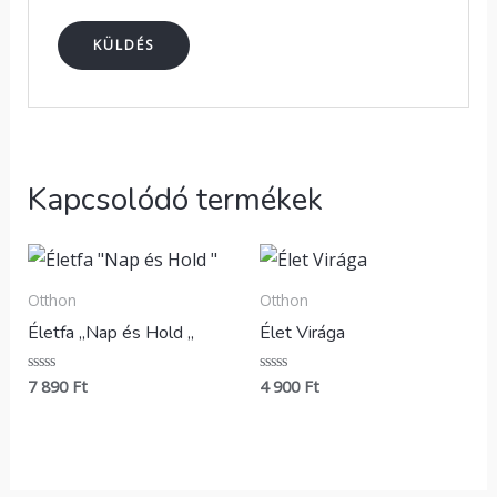
Kapcsolódó termékek
Otthon
Otthon
Életfa „Nap és Hold „
Élet Virága
7 890
Ft
4 900
Ft
Értékelés:
Értékelés:
0
0
/
/
5
5