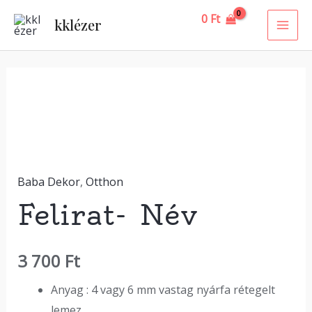
Skip
MAI
0
Ft
kklézer
to
ME
content
Felirat-
Név
mennyiség
Baba Dekor
,
Otthon
Felirat- Név
3 700
Ft
Anyag : 4 vagy 6 mm vastag nyárfa rétegelt
lemez