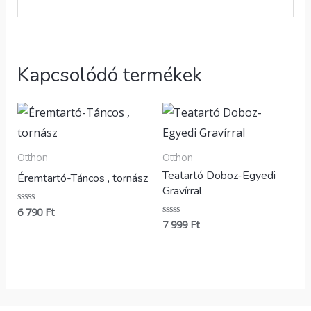
Kapcsolódó termékek
Otthon
Otthon
Teatartó Doboz-Egyedi
Éremtartó-Táncos , tornász
Gravírral
6 790
Ft
Értékelés:
0
7 999
Ft
Értékelés:
/
0
5
/
5