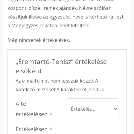
központi dísze , remek ajándék. Névre szólóan
készítjük illetve az egyesület neve is kérhető rá , ezt
a Megjegyzés rovatba lehet kitölteni.
Még nincsenek értékelések.
„Éremtartó-Tenisz” értékelése
elsőként
Az e-mail címet nem tesszük közzé.
A
kötelező mezőket
*
karakterrel jelöltük
A te
értékelésed
*
Értékelésed
*