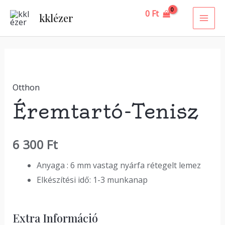
Skip
MAI
0
Ft
kklézer
to
ME
content
Éremtartó-
Tenisz
Otthon
mennyiség
Éremtartó-Tenisz
6 300
Ft
Anyaga : 6 mm vastag nyárfa rétegelt lemez
Elkészítési idő: 1-3 munkanap
Extra Információ