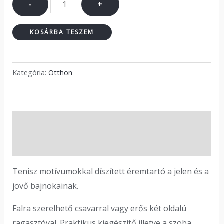
-
+
KOSÁRBA TESZEM
Kategória:
Otthon
Leírás
Vélemények (0)
Tenisz motívumokkal díszített éremtartó a jelen és a
jövő bajnokainak.
Falra szerelhető csavarral vagy erős két oldalú
ragasztóval. Praktikus kiegészítő illetve a szoba