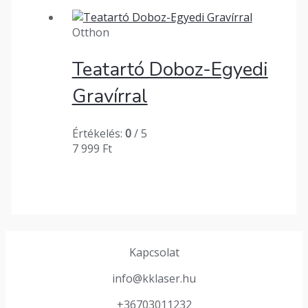
Otthon
Teatartó Doboz-Egyedi
Gravírral
Értékelés:
0
/ 5
7 999
Ft
Kapcsolat
info@kklaser.hu
+36703011232