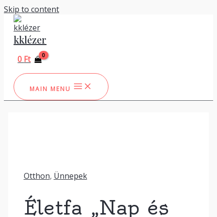
Skip to content
kklézer
0
Ft
MAIN MENU
Otthon
,
Ünnepek
Életfa „Nap és