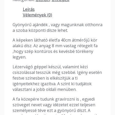
Leírás
Vélemények (0)
Gyönyörű ajándék , vagy magunknak otthonra
a szoba központi dísze lehet.
A képeken látható életfa 40cm átmérőjű kör
alakú dísz. Az anyag 8 mm vastag rétegelt fa
,hogy szép kontúros és kevésbé törékeny
legyen.
Lézervágó géppel készül, valamint kézi
csiszolással tesszük még szebbé. Igény esetén
festve színesben is elkészítjük a ti
igényeitekhez igazítva. A színt ki tudjátok
választani a jobb oldali menüben.
A fa közepére tudunk gravírozni is , egyedi
szöveget nevet vagy idézetet ezzel teljesen
személyessé téve ezt a gyönyörű díszt. A