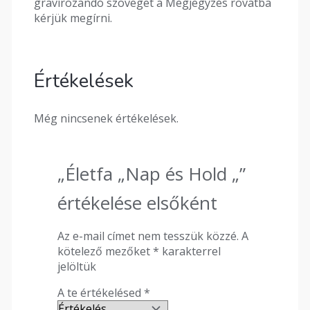
gravírozandó szöveget a Megjegyzés rovatba
kérjük megírni.
Értékelések
Még nincsenek értékelések.
„Életfa „Nap és Hold „”
értékelése elsőként
Az e-mail címet nem tesszük közzé.
A
kötelező mezőket
*
karakterrel
jelöltük
A te értékelésed
*