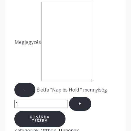
Megjegyzés
-
Életfa "Nap és Hold " mennyiség
+
KOSÁRBA
TESZEM
Kategóriák:
Otthon
,
Ünnepek