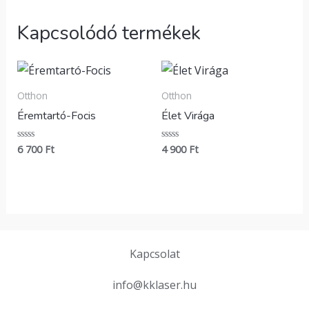
Kapcsolódó termékek
Otthon
Otthon
Éremtartó-Focis
Élet Virága
6 700
Ft
4 900
Ft
Értékelés:
Értékelés:
0
0
/
/
5
5
Kapcsolat
info@kklaser.hu