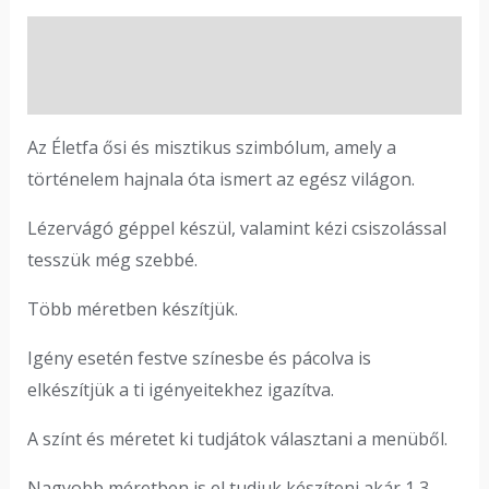
Leírás
Vélemények (0)
Az Életfa ősi és misztikus szimbólum, amely a
történelem hajnala óta ismert az egész világon.
Lézervágó géppel készül, valamint kézi csiszolással
tesszük még szebbé.
Több méretben készítjük.
Igény esetén festve színesbe és pácolva is
elkészítjük a ti igényeitekhez igazítva.
A színt és méretet ki tudjátok választani a menüből.
Nagyobb méretben is el tudjuk készíteni akár 1,3