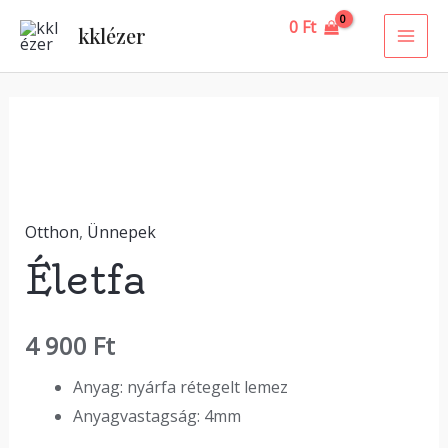
Skip
MAI
0
Ft
kklézer
to
ME
content
Életfa
mennyiség
Otthon
,
Ünnepek
Életfa
4 900
Ft
Anyag: nyárfa rétegelt lemez
Anyagvastagság: 4mm