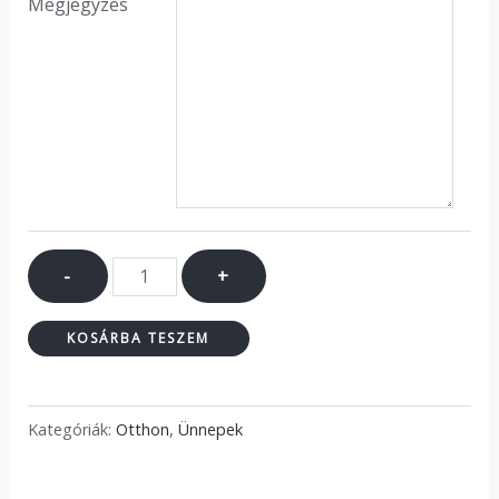
Megjegyzés
-
+
KOSÁRBA TESZEM
Kategóriák:
Otthon
,
Ünnepek