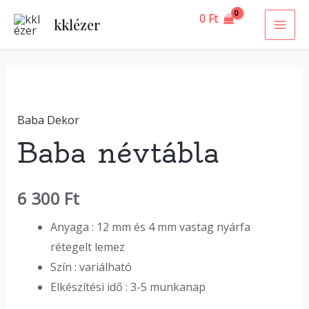
Skip
MAI
0
Ft
kklézer
to
ME
content
Baba
névtábla
Baba Dekor
mennyiség
Baba névtábla
6 300
Ft
Anyaga : 12 mm és 4 mm vastag nyárfa
rétegelt lemez
Szín : variálható
Elkészítési idő : 3-5 munkanap