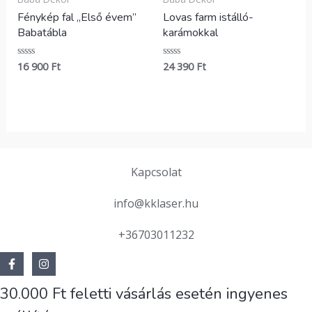
Fénykép fal „Első évem”
Lovas farm istálló-
Babatábla
karámokkal
16 900
Ft
24 390
Ft
Értékelés:
Értékelés:
0
0
/
/
5
5
Kapcsolat
info@kklaser.hu
+36703011232
30.000 Ft feletti vásárlás esetén ingyenes