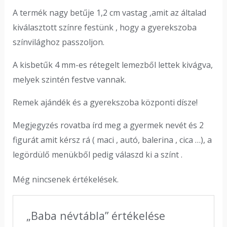
A termék nagy betűje 1,2 cm vastag ,amit az általad
kiválasztott színre festünk , hogy a gyerekszoba
színvilághoz passzoljon.
A kisbetűk 4 mm-es rétegelt lemezből lettek kivágva,
melyek szintén festve vannak.
Remek ajándék és a gyerekszoba központi dísze!
Megjegyzés rovatba írd meg a gyermek nevét és 2
figurát amit kérsz rá ( maci , autó, balerina , cica …), a
legördülő menükből pedig válaszd ki a színt .
Még nincsenek értékelések.
„Baba névtábla” értékelése