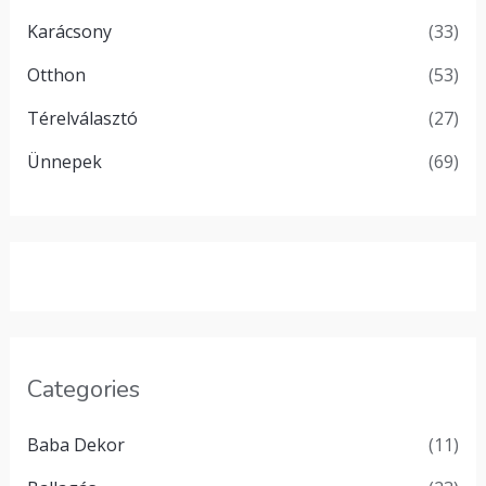
Karácsony
(33)
Otthon
(53)
Térelválasztó
(27)
Ünnepek
(69)
Categories
Baba Dekor
(11)