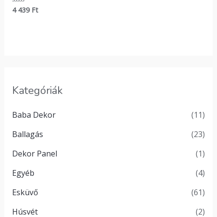
4 439
Ft
Értékelés:
0
/
5
Kategóriák
Baba Dekor
(11)
Ballagás
(23)
Dekor Panel
(1)
Egyéb
(4)
Esküvő
(61)
Húsvét
(2)