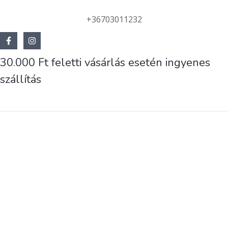
t
:
2
K
.
7
0
R
+36703011232
7
0
F
M
t
F
.
É
t
30.000 Ft feletti vásárlás esetén ingyenes
.
K
szállítás