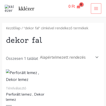
Skip
MAI
0
Ft
kklézer
to
ME
content
Kezdőlap
/ “dekor fal” címkével rendelkező termékek
dekor fal
Összesen 1 találat
Térelválasztó
Perforált lemez , Dekor
lemez