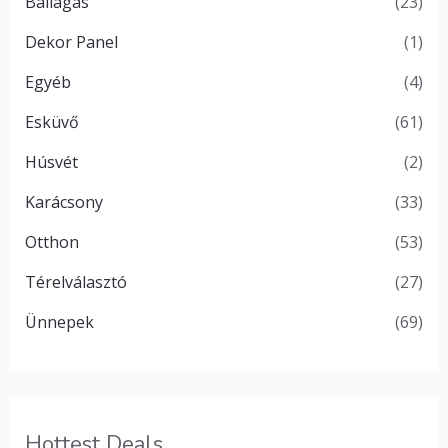
Ballagás
(23)
Dekor Panel
(1)
Egyéb
(4)
Esküvő
(61)
Húsvét
(2)
Karácsony
(33)
Otthon
(53)
Térelválasztó
(27)
Ünnepek
(69)
Hottest Deals