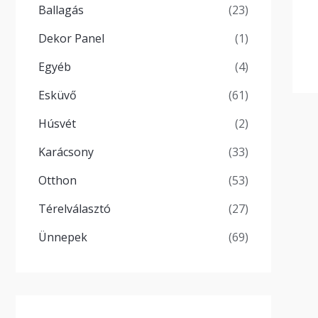
Ballagás
(23)
Dekor Panel
(1)
Egyéb
(4)
Esküvő
(61)
Húsvét
(2)
Karácsony
(33)
Otthon
(53)
Térelválasztó
(27)
Ünnepek
(69)