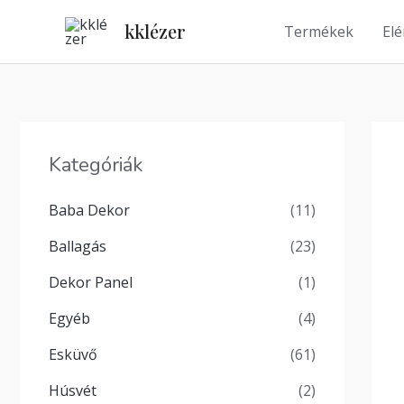
Skip
kklézer
Termékek
El
to
content
Kategóriák
Baba Dekor
(11)
Ballagás
(23)
Dekor Panel
(1)
Egyéb
(4)
Esküvő
(61)
Húsvét
(2)