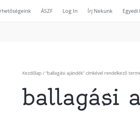
érhetőségeink
ÁSZF
Log In
Írj Nekünk
Egyedi
Kezdőlap
/ “ballagási ajándék” címkével rendelkező term
ballagási 