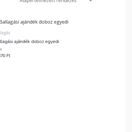
llagás
llagási ajándék doboz egyedi
570
Ft
ékelés: