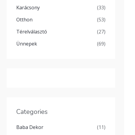
Karácsony
(33)
Otthon
(53)
Térelválasztó
(27)
Ünnepek
(69)
Categories
Baba Dekor
(11)