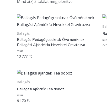
Mind a(z) 3 találat megjelenítve
Ba
Ba
Ballagás
Ballagás Pedagógusoknak Óvó néniknek
Ballagási Ajándékfa Nevekkel Gravírozva
6 
Ért
0
/
5
13 777
Ft
Értékelés:
0
/
5
Ballagás
Ballagási ajándék Tea doboz
9 170
Ft
Értékelés:
0
/