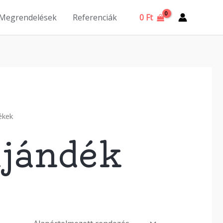
0
Ft
 Megrendelések
Referenciák
ékek
ajándék