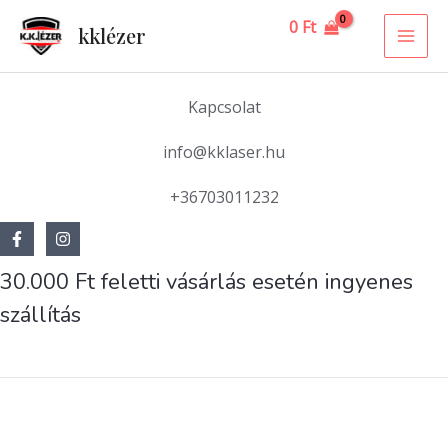
Skip
MAI
0
Ft
kklézer
to
ME
content
Kapcsolat
info@kklaser.hu
+36703011232
30.000 Ft feletti vásárlás esetén ingyenes
szállítás